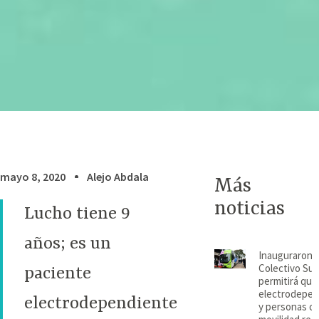
mayo 8, 2020
Alejo Abdala
Más
noticias
Lucho tiene 9
años; es un
Inauguraron e
Colectivo Su
paciente
permitirá que
electrodepen
electrodependiente
y personas c