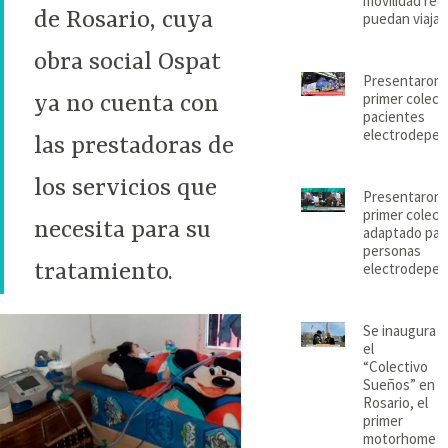
movilidad red
de Rosario, cuya
puedan viajar
obra social Ospat
Presentaron 
primer colect
ya no cuenta con
pacientes
electrodepen
las prestadoras de
los servicios que
Presentaron 
primer colect
necesita para su
adaptado par
personas
tratamiento.
electrodepen
Se inaugura
el
“Colectivo
Sueños” en
Rosario, el
primer
motorhome