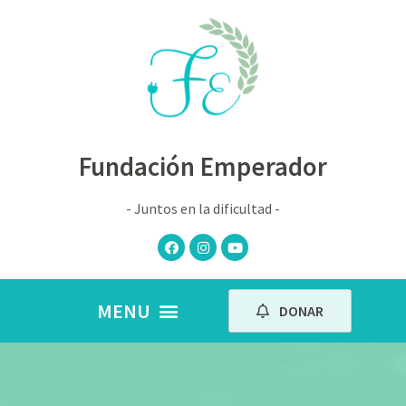
Fundación Emperador
- Juntos en la dificultad -
DONAR
Nuestros peques
Book de fotos