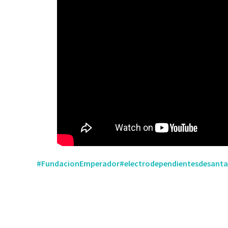
#FundacionEmperador
#electrodependientesdesanta