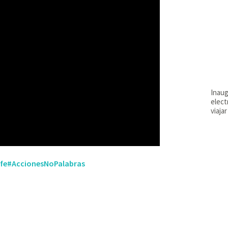
Inaug
elect
viajar
fe
#AccionesNoPalabras