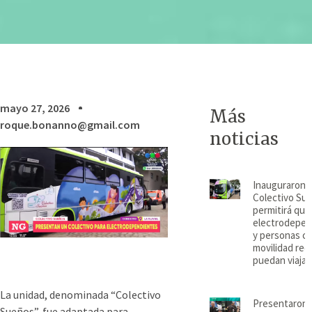
mayo 27, 2026
Más
roque.bonanno@gmail.com
noticias
Inauguraron e
Colectivo Su
permitirá que
electrodepen
y personas c
movilidad red
puedan viajar
La unidad, denominada “Colectivo
Presentaron 
Sueños”, fue adaptada para