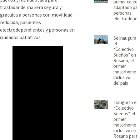
primer colect
trasladar de manera segura y
adaptado par
personas
gratuita a personas con movilidad
electrodepen
reducida, pacientes
electrodependientes y personas en
cuidados paliativos.
Se inaugura
el
“Colectivo
Sueños” en
Rosario, el
primer
motorhome
inclusivo
del país
Inauguran el
“Colectivo
Sueños”, el
primer
motorhome
inclusivo en
Rosario para