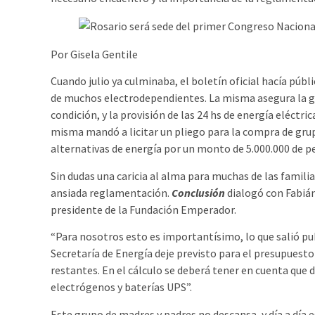
Por Gisela Gentile
Cuando julio ya culminaba, el boletín oficial hacía públ
de muchos electrodependientes. La misma asegura la gr
condición, y la provisión de las 24 hs de energía eléctri
misma mandó a licitar un pliego para la compra de gru
alternativas de energía por un monto de 5.000.000 de p
Sin dudas una caricia al alma para muchas de las famil
ansiada reglamentación.
Conclusión
dialogó con Fabián
presidente de la Fundación Emperador.
“Para nosotros esto es importantísimo, lo que salió pu
Secretaría de Energía deje previsto para el presupuesto
restantes. En el cálculo se deberá tener en cuenta que
electrógenos y baterías UPS”.
Este grupo de madres y padres no descansa, y día a día e