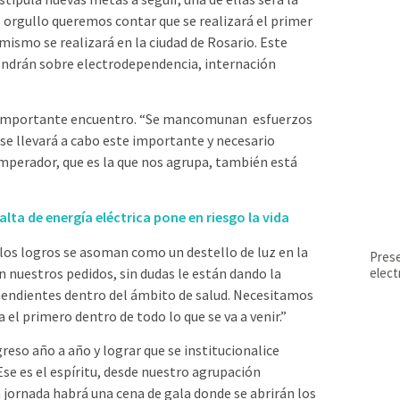
 orgullo queremos contar que se realizará el primer
mismo se realizará en la ciudad de Rosario. Este
pondrán sobre electrodependencia, internación
e importante encuentro. “Se mancomunan esfuerzos
, se llevará a cabo este importante y necesario
mperador, que es la que nos agrupa, también está
lta de energía eléctrica pone en riesgo la vida
 los logros se asoman como un destello de luz en la
Prese
n nuestros pedidos, sin dudas le están dando la
elec
pendientes dentro del ámbito de salud. Necesitamos
l primero dentro de todo lo que se va a venir.”
reso año a año y lograr que se institucionalice
Ese es el espíritu, desde nuestro agrupación
ornada habrá una cena de gala donde se abrirán los