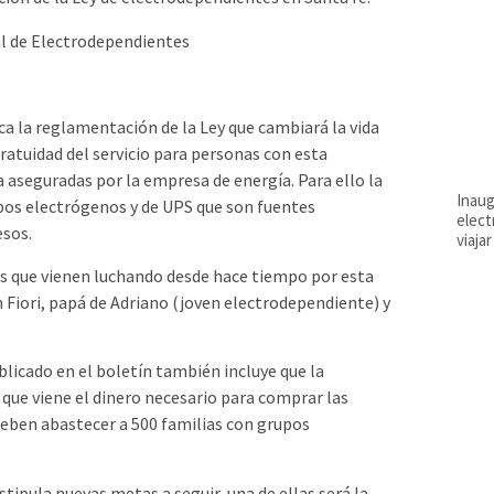
ica la reglamentación de la Ley que cambiará la vida
atuidad del servicio para personas con esta
ca aseguradas por la empresa de energía. Para ello la
Inaug
pos electrógenos y de UPS que son fuentes
elect
esos.
viajar
ias que vienen luchando desde hace tiempo por esta
 Fiori, papá de Adriano (joven electrodependiente) y
blicado en el boletín también incluye que la
 que viene el dinero necesario para comprar las
 deben abastecer a 500 familias con grupos
stipula nuevas metas a seguir, una de ellas será la