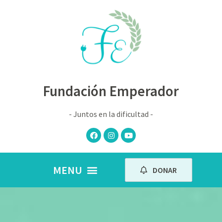
Fundación Emperador
- Juntos en la dificultad -
DONAR
Nuestros peques
Book de fotos