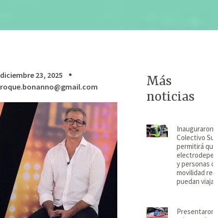
diciembre 23, 2025
Más
roque.bonanno@gmail.com
noticias
Inauguraron e
Colectivo Su
permitirá que
electrodepen
y personas c
movilidad red
puedan viajar
Presentaron 