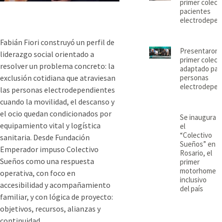
primer colect
pacientes
electrodepen
Fabián Fiori construyó un perfil de
Presentaron 
liderazgo social orientado a
primer colect
resolver un problema concreto: la
adaptado par
personas
exclusión cotidiana que atraviesan
electrodepen
las personas electrodependientes
cuando la movilidad, el descanso y
el ocio quedan condicionados por
Se inaugura
equipamiento vital y logística
el
“Colectivo
sanitaria. Desde Fundación
Sueños” en
Emperador impuso Colectivo
Rosario, el
Sueños como una respuesta
primer
motorhome
operativa, con foco en
inclusivo
accesibilidad y acompañamiento
del país
familiar, y con lógica de proyecto:
objetivos, recursos, alianzas y
continuidad.