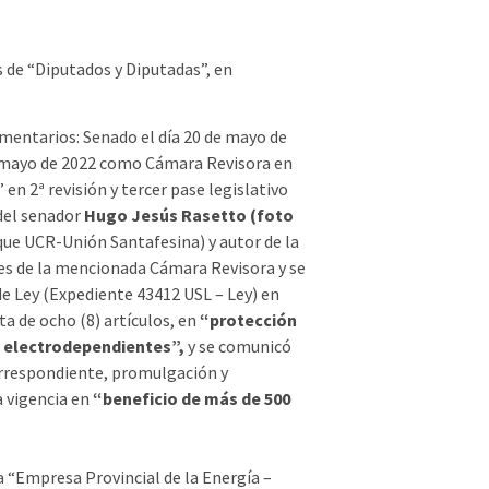
 de “Diputados y Diputadas”, en
lamentarios: Senado el día 20 de mayo de
e mayo de 2022 como Cámara Revisora en
n 2ª revisión y tercer pase legislativo
d del senador
Hugo Jesús Rasetto (foto
que UCR-Unión Santafesina) y autor de la
nes de la mencionada Cámara Revisora y se
de Ley (Expediente 43412 USL – Ley) en
a de ocho (8) artículos, en
“protección
s electrodependientes”,
y se comunicó
correspondiente, promulgación y
a vigencia en
“beneficio de más de 500
 “Empresa Provincial de la Energía –