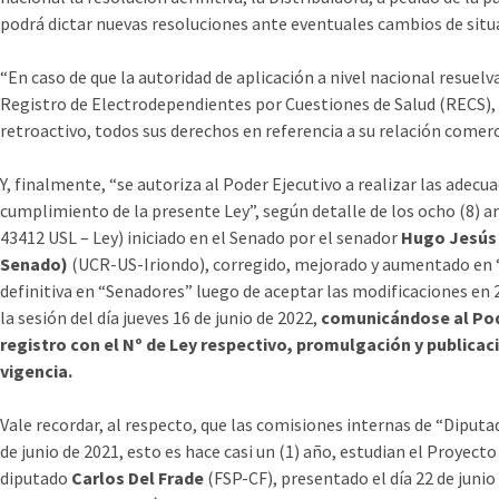
podrá dictar nuevas resoluciones ante eventuales cambios de situ
“En caso de que la autoridad de aplicación a nivel nacional resuelva
Registro de Electrodependientes por Cuestiones de Salud (RECS), l
retroactivo, todos sus derechos en referencia a su relación comerci
Y, finalmente, “se autoriza al Poder Ejecutivo a realizar las adec
cumplimiento de la presente Ley”, según detalle de los ocho (8) a
43412 USL – Ley) iniciado en el Senado por el senador
Hugo Jesús 
Senado)
(UCR-US-Iriondo), corregido, mejorado y aumentado en 
definitiva en “Senadores” luego de aceptar las modificaciones en 
la sesión del día jueves 16 de junio de 2022,
comunicándose al Pod
registro con el Nº de Ley respectivo, promulgación y publicaci
vigencia.
Vale recordar, al respecto, que las comisiones internas de “Diputad
de junio de 2021, esto es hace casi un (1) año, estudian el Proyec
diputado
Carlos Del Frade
(FSP-CF), presentado el día 22 de juni