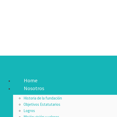
Ir
al
contenido
Home
Nosotros
Historia de la fundación
Objetivos Estatutarios
Logros
Misión visión y valores