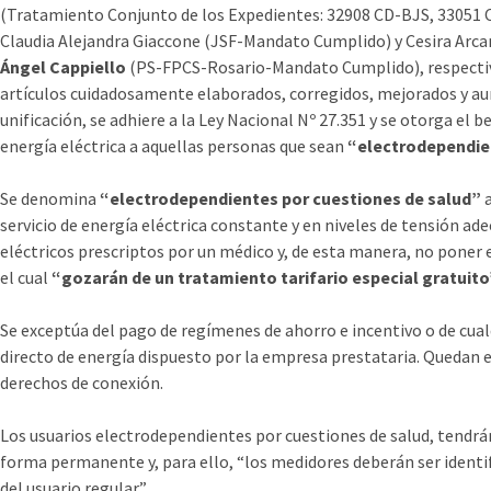
(Tratamiento Conjunto de los Expedientes: 32908 CD-BJS, 33051 C
Claudia Alejandra Giaccone (JSF-Mandato Cumplido) y Cesira Arcan
Ángel Cappiello
(PS-FPCS-Rosario-Mandato Cumplido), respectiva
artículos cuidadosamente elaborados, corregidos, mejorados y 
unificación, se adhiere a la Ley Nacional Nº 27.351 y se otorga el be
energía eléctrica a aquellas personas que sean
“electrodependien
Se denomina
“electrodependientes por cuestiones de salud”
servicio de energía eléctrica constante y en niveles de tensión a
eléctricos prescriptos por un médico y, de esta manera, no poner e
el cual
“gozarán de un tratamiento tarifario especial gratuito
Se exceptúa del pago de regímenes de ahorro e incentivo o de cu
directo de energía dispuesto por la empresa prestataria. Quedan 
derechos de conexión.
Los usuarios electrodependientes por cuestiones de salud, tendrán
forma permanente y, para ello, “los medidores deberán ser identi
del usuario regular”.