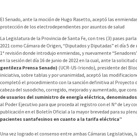
El Senado, ante la moción de Hugo Rasetto, aceptó las enmiendas
protección de los electrodependientes por asuntos de salud
La Legislatura de la Provincia de Santa Fe, con tres (3) pases par
2021 como Cámara de Origen, “Diputados y Diputadas” el día 5 d
1ª revisión donde introdujo enmiendas, y nuevamente “Senadores” e
en la sesión del día 16 de junio de 2022 en la cual, ante la solicitu
gentileza Prensa Senado)
(UCR-US-Iriondo), presidente del Blo
iniciativa, sobre tablas y por unanimidad, aceptó las modificacio
completó el procedimiento con la sanción definitiva al Proyecto 
cabeza del susodicho, corregido, mejorado y aumentado, que const
de usuarios del suministro de energía eléctrica, denominado
al Poder Ejecutivo para que proceda al registro con el Nº de Ley 
publicación en el Boletín Oficial a la mayor brevedad para su plen
pacientes santafesinos en cuanto a la tarifa eléctrica”
Una vez logrado el consenso entre ambas Cámaras Legislativas, la