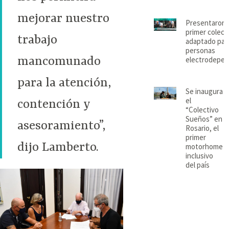
mejorar nuestro
Presentaron 
primer colect
trabajo
adaptado par
personas
mancomunado
electrodepen
para la atención,
Se inaugura
el
contención y
“Colectivo
Sueños” en
asesoramiento”,
Rosario, el
primer
dijo Lamberto.
motorhome
inclusivo
del país