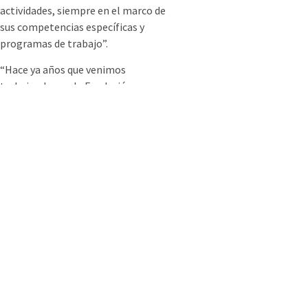
actividades, siempre en el marco de
sus competencias específicas y
programas de trabajo”.
“Hace ya años que venimos
trabajando con la Fundación
Emperador, y ahora firmamos este
convenio que nos permitirá
mejorar nuestro trabajo
mancomunado para la atención,
contención, asesoramiento de las
personas electrodependientes. Y,
además, como es función de la
Defensoría, trabajar en la
promoción de sus derechos”,
explicó Lamberto durante la firma,
en cuyo acto también participó el
defensor Adjunto para la zona sur,
Gabriel Savino, y la instructora