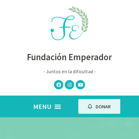
Fundación Emperador
- Juntos en la dificultad -
DONAR
Nuestros peques
Book de fotos