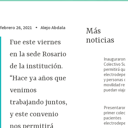
febrero 26, 2021
Alejo Abdala
Más
noticias
Fue este viernes
en la sede Rosario
Inauguraron e
Colectivo Su
de la institución.
permitirá que
electrodepen
“Hace ya años que
y personas c
movilidad red
venimos
puedan viajar
trabajando juntos,
Presentaron 
primer colect
y este convenio
pacientes
electrodepen
nos permitirá