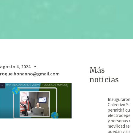
agosto 4, 2024
Más
roque.bonanno@gmail.com
noticias
Inauguraron e
Colectivo Su
permitirá que
electrodepen
y personas c
movilidad red
puedan viajar