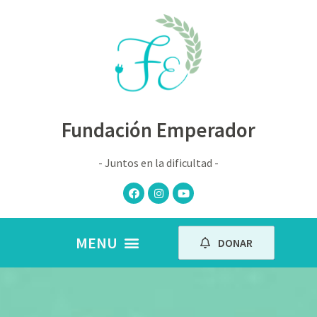
Fundación Emperador
- Juntos en la dificultad -
DONAR
Nuestros peques
Book de fotos