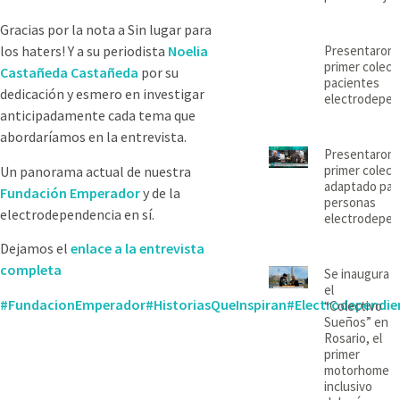
Gracias por la nota a Sin lugar para
Presentaron 
los haters! Y a su periodista
Noelia
primer colect
Castañeda Castañeda
por su
pacientes
dedicación y esmero en investigar
electrodepen
anticipadamente cada tema que
abordaríamos en la entrevista.
Presentaron 
primer colect
Un panorama actual de nuestra
adaptado par
Fundación Emperador
y de la
personas
electrodependencia en sí.
electrodepen
Dejamos el
enlace a la entrevista
completa
Se inaugura
el
#FundacionEmperador
#HistoriasQueInspiran
#Electrodependi
“Colectivo
Sueños” en
Rosario, el
primer
motorhome
inclusivo