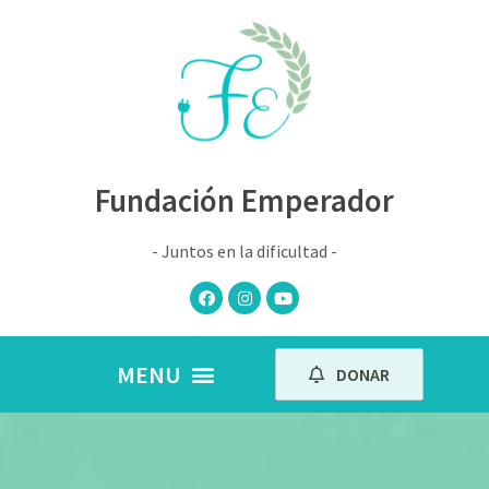
Fundación Emperador
- Juntos en la dificultad -
DONAR
Nuestros peques
Book de fotos