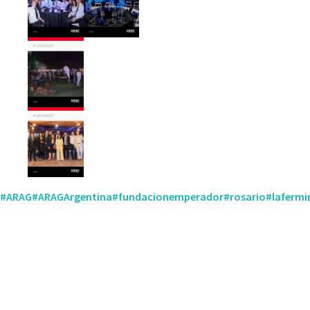
#ARAG
#ARAGArgentina
#fundacionemperador
#rosario
#lafermi