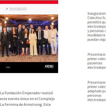
Inauguraron e
Colectivo Su
permitirá que
electrodepen
y personas c
movilidad red
puedan viajar
Presentaron 
primer colect
pacientes
electrodepen
Presentaron 
primer colect
adaptado par
La Fundación Emperador realizó
personas
este evento único en el Complejo
electrodepen
La Fermina de Armstrong. Este