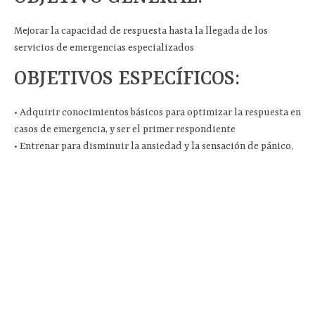
Mejorar la capacidad de respuesta hasta la llegada de los
servicios de emergencias especializados
OBJETIVOS ESPECÍFICOS:
• Adquirir conocimientos básicos para optimizar la respuesta en
casos de emergencia, y ser el primer respondiente
• Entrenar para disminuir la ansiedad y la sensación de pánico,
ante las urgencias médicas.
• Incorporar la habilidad de realizar RCP y de primeros auxilios.
• Aprender sobre la evaluación de riesgos de las instalaciones e
idear plan de contingencia y evacuación.
INFORME FINAL:
• Encuentro libre y de carácter gratuito.
• 10 talleres realizados quincenalmente durante el año 2019
• 290 personas participaron de los talleres.