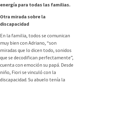
energía para todas las familias.
Otra mirada sobre la
discapacidad
En la familia, todos se comunican
muy bien con Adriano, “son
miradas que lo dicen todo, sonidos
que se decodifican perfectamente”,
cuenta con emoción su papá. Desde
niño, Fiori se vinculó con la
discapacidad. Su abuelo tenía la
misma enfermedad que el negro
Fontanarrosa (esclerosis lateral
amiotrófica), y entre otras cosas,
tomaba con cierta naturalidad que
algunas personas no caminaran.
Luego en su adolescencia, conoció
a un grupo autodenominado