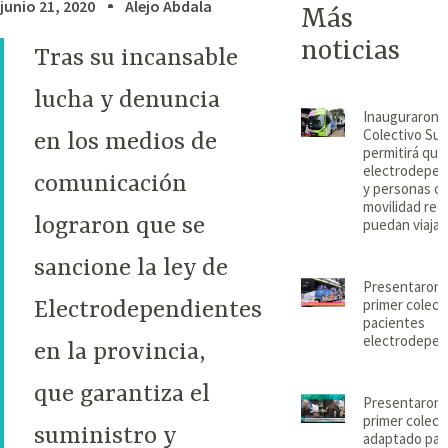
junio 21, 2020
Alejo Abdala
Más
noticias
Tras su incansable
lucha y denuncia
Inauguraron e
Colectivo Su
en los medios de
permitirá que
electrodepen
comunicación
y personas c
movilidad red
lograron que se
puedan viajar
sancione la ley de
Presentaron 
primer colect
Electrodependientes
pacientes
electrodepen
en la provincia,
que garantiza el
Presentaron 
primer colect
suministro y
adaptado par